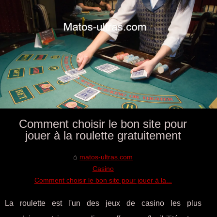
Comment choisir le bon site pour
jouer à la roulette gratuitement
matos-ultras.com
Casino
Comment choisir le bon site pour jouer à la...
La roulette est l'un des jeux de casino les plus