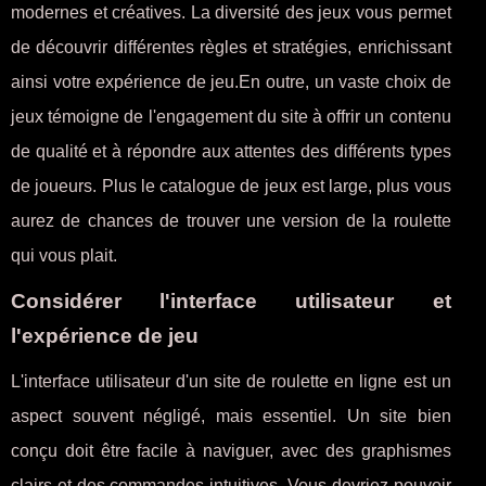
modernes et créatives. La diversité des jeux vous permet
de découvrir différentes règles et stratégies, enrichissant
ainsi votre expérience de jeu.En outre, un vaste choix de
jeux témoigne de l'engagement du site à offrir un contenu
de qualité et à répondre aux attentes des différents types
de joueurs. Plus le catalogue de jeux est large, plus vous
aurez de chances de trouver une version de la roulette
qui vous plait.
Considérer l'interface utilisateur et
l'expérience de jeu
L'interface utilisateur d'un site de roulette en ligne est un
aspect souvent négligé, mais essentiel. Un site bien
conçu doit être facile à naviguer, avec des graphismes
clairs et des commandes intuitives. Vous devriez pouvoir